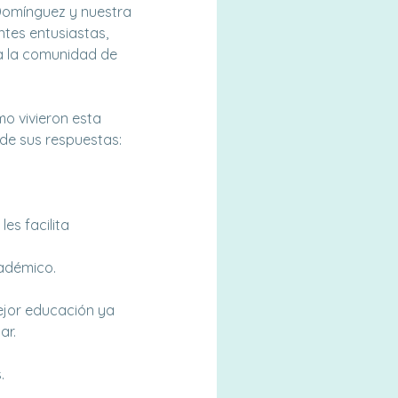
 Domínguez y nuestra
tes entusiastas,
 a la comunidad de
mo vivieron esta
de sus respuestas:
es facilita
cadémico.
ejor educación ya
ar.
.