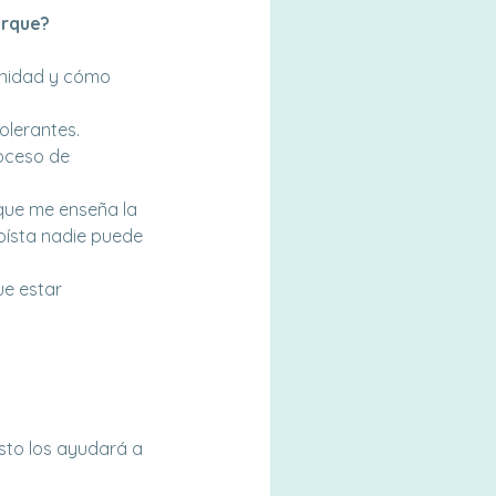
orque?
anidad y cómo
olerantes.
roceso de
que me enseña la
oísta nadie puede
ue estar
esto los ayudará a