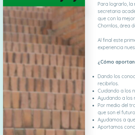
Para lograrlo, l
secretaria acad
que con la mejor
Chorrilos, área d
Al final este pri
experiencia nues
¿Cómo aportan u
Dando los conoci
recibirlos.
Cuidando a los n
Ayudando a los 
Por medio del t
que son el futur
Ayudamos a que 
Aportamos conoci