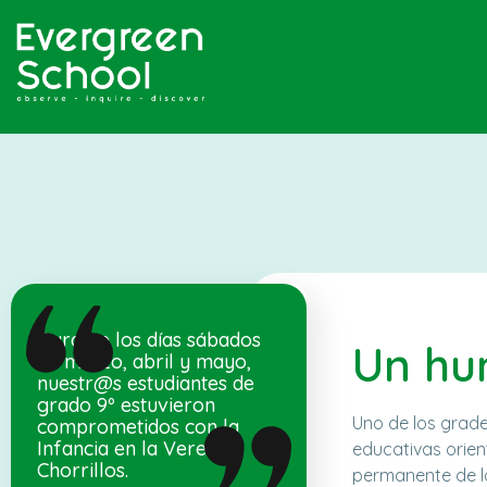
Durante los días sábados
Un hu
de marzo, abril y mayo,
nuestr@s estudiantes de
grado 9º estuvieron
Uno de los grade
comprometidos con la
Infancia en la Vereda
educativas orien
Chorrillos.
permanente de la