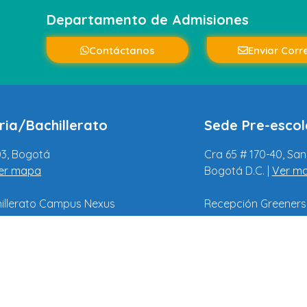
Departamento de Admisiones
Contáctanos
Enviar Corr
ria/Bachillerato
Sede Pre-escol
03, Bogotá
Cra 65 # 170-40, Sa
er mapa
Bogotá D.C. |
Ver m
hillerato Campus Nexus
Recepción Greeners
318-5191134
ia@evergreenschool.edu.co
recepcionpreescola