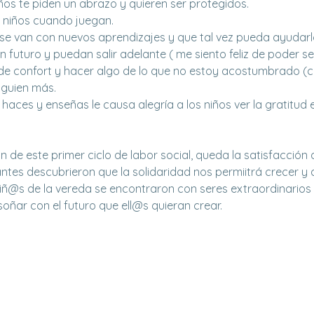
os te piden un abrazo y quieren ser protegidos.
s niños cuando juegan.
 se van con nuevos aprendizajes y que tal vez pueda ayudar
 futuro y puedan salir adelante ( me siento feliz de poder se
 de confort y hacer algo de lo que no estoy acostumbrado (cu
lguien más.
e haces y enseñas le causa alegría a los niños ver la gratitud
ón de este primer ciclo de labor social, queda la satisfacción
ntes descubrieron que la solidaridad nos permiitrá crecer 
niñ@s de la vereda se encontraron con seres extraordinarios 
oñar con el futuro que ell@s quieran crear.