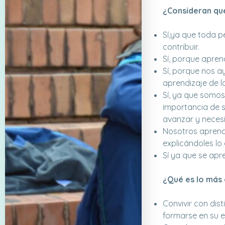
¿Consideran que
Sí,ya que toda p
contribuir.
Sí, porque apre
Sí, porque nos 
aprendizaje de l
Sí, ya que somo
importancia de s
avanzar y neces
Nosotros aprende
explicándoles lo
Sí ya que se apr
¿Qué es lo más g
Convivir con dis
formarse en su e