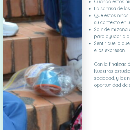
Cuando estos niñ
La sonrisa de lo
Que estos niños
su contexto en un
Salir de mi zona
para ayudar a a
Sentir que lo qu
ellos expresan.
Con la finalizaci
Nuestros estudia
sociedad, y los 
oportunidad de s