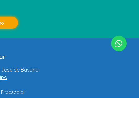
eo
ar
n Jose de Bavaria
apa
 Preescolar
r@evergreenschool.edu.co