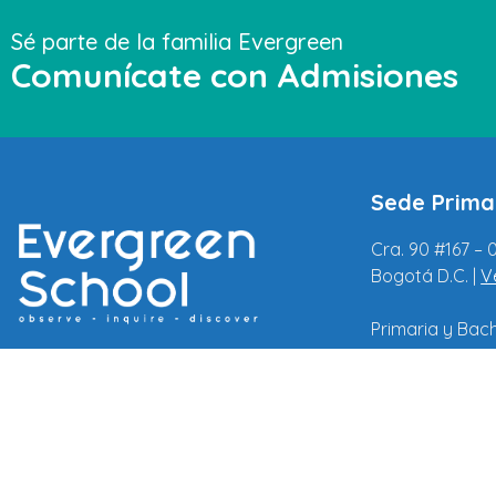
Sé parte de la familia Evergreen
Comunícate con Admisiones
Sede Prima
Cra. 90 #167 – 
Bogotá D.C. |
V
Primaria y Bac
310-7990997
correspondenc