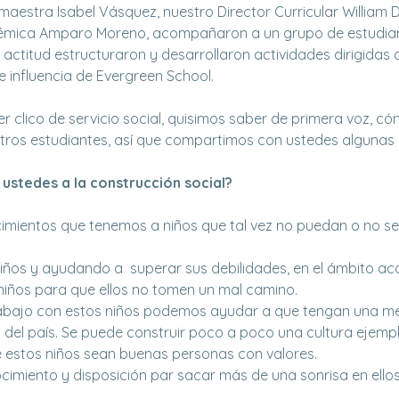
a maestra Isabel Vásquez, nuestro Director Curricular William
émica Amparo Moreno, acompañaron a un grupo de estudian
 actitud estructuraron y desarrollaron actividades dirigidas
e influencia de Evergreen School.
mer clico de servicio social, quisimos saber de primera voz, có
tros estudiantes, así que compartimos con ustedes algunas 
stedes a la construcción social?
mientos que tenemos a niños que tal vez no puedan o no se l
iños y ayudando a superar sus debilidades, en el ámbito a
niños para que ellos no tomen un mal camino.
rabajo con estos niños podemos ayudar a que tengan una m
o del país. Se puede construir poco a poco una cultura ejempl
estos niños sean buenas personas con valores.
miento y disposición par sacar más de una sonrisa en ellos